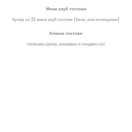
Мини клуб тостови
Кутија со 32 мини клуб тостови (бели, или интегрални)
Класик тостови
пилешка шунка, кашкавал и сендвич сос
850 ден
Олива тостови
кашкавал, маслинки и сендвич сос
850 ден
Пица тостови
шунка, кашкавал, печурки, томатело и оригано