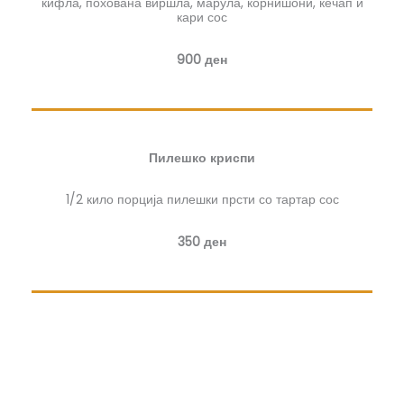
кифла, похована виршла, марула, корнишони, кечап и
кари сос
900 ден
Пилешко криспи
1/2 кило порција пилешки прсти со тартар сос​
350 ден