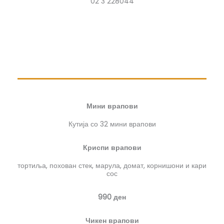
02 3 228044
Мини врапови
Кутија со 32 мини врапови
Криспи врапови
тортиља, похован стек, марула, домат, корнишони и кари
сос
990 ден
Чикен врапови