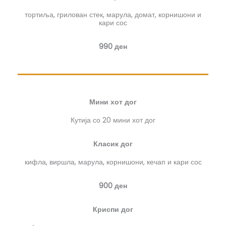
тортиља, грилован стек, марула, домат, корнишони и
кари сос
990 ден
Мини хот дог
Кутија со 20 мини хот дог
Класик дог
кифла, виршла, марула, корнишони, кечап и кари сос
900 ден
Криспи дог