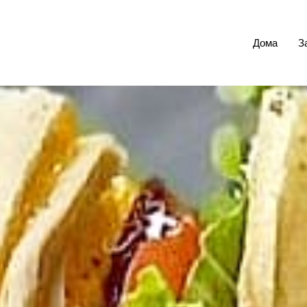
Дома
З