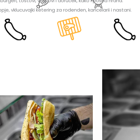
urgeri, tostovi, vrapovi i dorucek, kako i posna hrana.
je, vklucuvajki ketering za rodenden, kancelarii i nastani.​