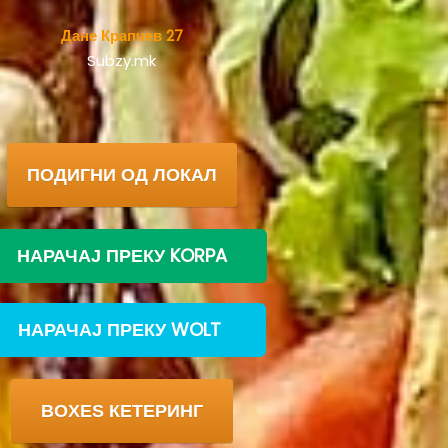
Дане Крапчев 27
Subzy.mk
ПОДИГНИ ОД ЛОКАЛ
НАРАЧАЈ ПРЕКУ KORPA
‎‎НАРАЧАЈ ПРЕКУ WOLT ‎