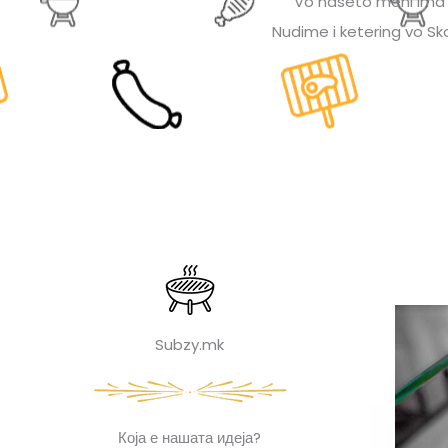
Vo naseto meni ima b
Nudime i ketering vo Skop
Subzy.mk
Која е нашата идеја?